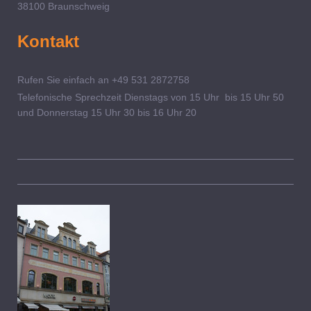
38100 Braunschweig
Kontakt
Rufen Sie einfach an +49 531 2872758
Telefonische Sprechzeit Dienstags von 15 Uhr bis 15 Uhr 50
und Donnerstag 15 Uhr 30 bis 16 Uhr 20