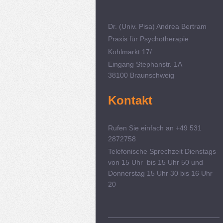
Dr. (Univ. Pisa) Andrea Bertram
Praxis für Psychotherapie
Kohlmarkt 17/
Eingang Stephanstr. 1A
38100 Braunschweig
Kontakt
Rufen Sie einfach an +49 531
2872758
Telefonische Sprechzeit Dienstags
von 15 Uhr bis 15 Uhr 50 und
Donnerstag 15 Uhr 30 bis 16 Uhr
20